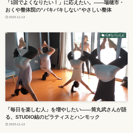
「1回でよくなりたい！」に応えたい。——瑞穂市・
おくや整体院の“バキバキしない”やさしい整体
2025-11-13
仕事をつたえる
「毎日を楽しむ人」を増やしたい——筒丸武さんが語
る、STUDIO結のピラティスとハンモック
2025-11-13