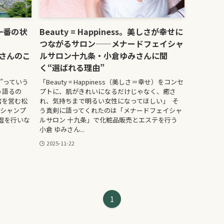
一番の状
Beauty = Happiness。美しさが幸せに
つながるサロン——メナードフェイシャ
恋さんのこ
ルサロン十九条・小倉ゆみさんに聞
く“選ばれる理由”
”っていう
「Beauty = Happiness（美しさ＝幸せ）をコンセ
う語るの
プトに、肌がきれいになるだけじゃなく、癒さ
店を営む松
れ、気持ちまで明るい女性になってほしい」 そ
なシャンプ
う真剣に語ってくれたのは「メナードフェイシャ
湿を行いな
ルサロン 十九条」で化粧品販売とエステを行う
小倉 ゆみさん...
2025-11-22
1