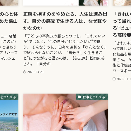
の心と体
正解を探すのをやめたら、人生は進み出
「きれ
めた葛山
す。自分の感覚で生きる人は、なぜ軽や
って帰
かなのか
る“ビュ
る高殿
ュー 店舗
「子どもの卒業式の服ひとつでも、 “これでいい
（このか）
か”ではなく、“今の自分がどうしたいか”で選
「きれい
りと温もり
ぶ」 そんなふうに、日々の選択を「なんとなく」
ってほしい
ア「ハーブ
で終わらせないことが、 “自分らしく生きるこ
化粧品を用
 マルシェ
と”につながると語るのは、【美志家】松岡麻美
奈さん。 
さん。 「自分の...
術と化粧
ワースポット
2026-03-23
2026-01-
事をつたえる
仕事をつたえる