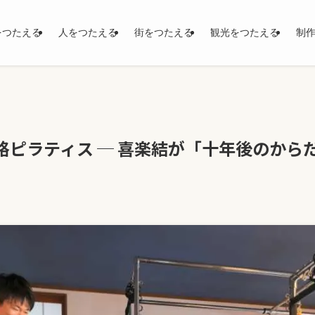
をつたえる
人をつたえる
街をつたえる
観光をつたえる
制
格ピラティス ─ 喜楽結が「十年後のから